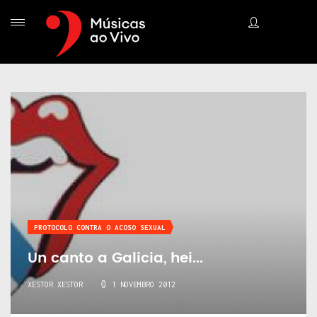
PROTOCOLO CONTRA O ACOSO SEXUAL
Un canto a Galicia, hei...
XESTOR XESTOR
1 NOVEMBRO 2012