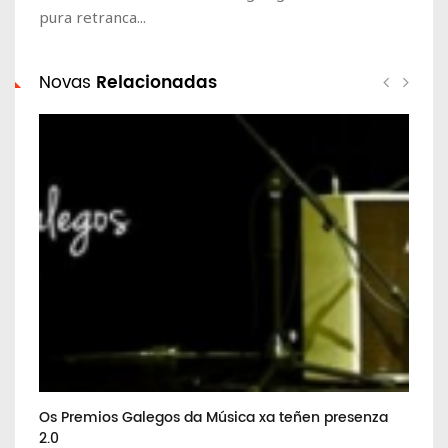
pura retranca...
Novas
Relacionadas
Os Premios Galegos da Música xa teñen presenza
Ch
2.0