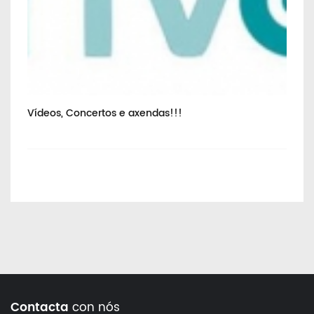
vo
Vídeos, Concertos e axendas!!!
Va
Contacta
con nós