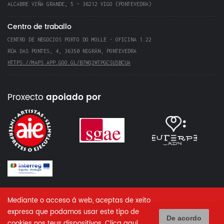
ALCABRE VIÑA GRANDE, 5 – 36212 VIGO (PONTEVEDRA)
Centro de traballo
CENTRO DE NEGOCIOS PORTO DO MOLLE - OFICINA 1.22
RÚA DAS PONTES, 4, 36350 NIGRÁN, PONTEVEDRA
HTTPS://MAPS.APP.GOO.GL/B7WQ2WTPGCSUSBCUA
Proxecto
apoiado por
Mediante o acceso á web, aceptas de xeito
expresa que podamos usar este tipo de
De acordo
cookies nos teus dispositivos.
Clica aquí