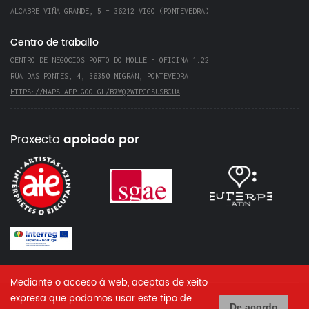
ALCABRE VIÑA GRANDE, 5 – 36212 VIGO (PONTEVEDRA)
Centro de traballo
CENTRO DE NEGOCIOS PORTO DO MOLLE - OFICINA 1.22
RÚA DAS PONTES, 4, 36350 NIGRÁN, PONTEVEDRA
HTTPS://MAPS.APP.GOO.GL/B7WQ2WTPGCSUSBCUA
Proxecto
apoiado por
Mediante o acceso á web, aceptas de xeito
expresa que podamos usar este tipo de
De acordo