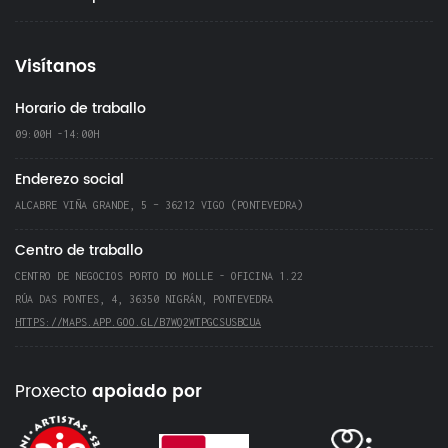
Visítanos
Horario de traballo
09:00H -14:00H
Enderezo social
ALCABRE VIÑA GRANDE, 5 – 36212 VIGO (PONTEVEDRA)
Centro de traballo
CENTRO DE NEGOCIOS PORTO DO MOLLE - OFICINA 1.22
RÚA DAS PONTES, 4, 36350 NIGRÁN, PONTEVEDRA
HTTPS://MAPS.APP.GOO.GL/B7WQ2WTPGCSUSBCUA
Proxecto
apoiado por