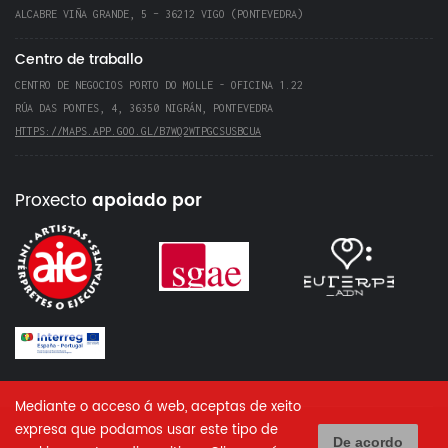
ALCABRE VIÑA GRANDE, 5 – 36212 VIGO (PONTEVEDRA)
Centro de traballo
CENTRO DE NEGOCIOS PORTO DO MOLLE - OFICINA 1.22
RÚA DAS PONTES, 4, 36350 NIGRÁN, PONTEVEDRA
HTTPS://MAPS.APP.GOO.GL/B7WQ2WTPGCSUSBCUA
Proxecto
apoiado por
Mediante o acceso á web, aceptas de xeito
expresa que podamos usar este tipo de
De acordo