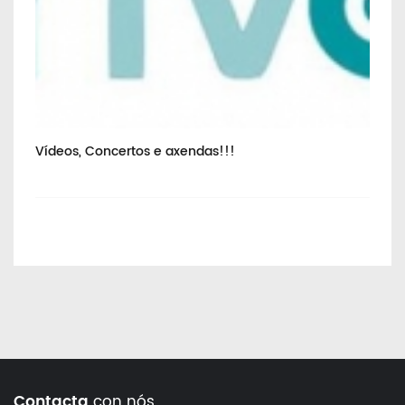
Vídeos, Concertos e axendas!!!
Va
Contacta
con nós