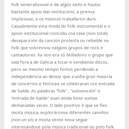
folk xeneralizouse e de algún xeito e houbo
bastante apoio das institucións, a prensa
implicouse, e os músicos traballaron duro.
Casualmente esta moda do folk instrumental e o
apoio institucional coincidiu coa case (non total)
desaparición da canción protesta ou rebelde no
folk que sobreviviu nalgúns grupos de rock e
cantautores. Xa non era só Milladoiro o grupo que
saía fora a de Galicia a tocar e vendíanse discos,
pero ao mesmo tempo fomos perdendo a
independencia ao deixar que a unha gran maioría
de concertos e festivais se celebraran con entrada
de balde. As palabras “folk” , “subvención” e
“entrada de balde” soan aínda hoxe xuntas
demasiadas veces. O lado positivo é que se fixo
moita música, exploráronse diferentes camiños
(non un só) e moita xente nova segue
interesándose pola música tradicional ou polo folk.