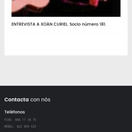
ENTREVISTA A XOÁN CURIEL. Socio número 181.
En
Contacta
con nós
Teléfonos
FIXO: 886 11 36 75
MÓBIL: 622 894 525