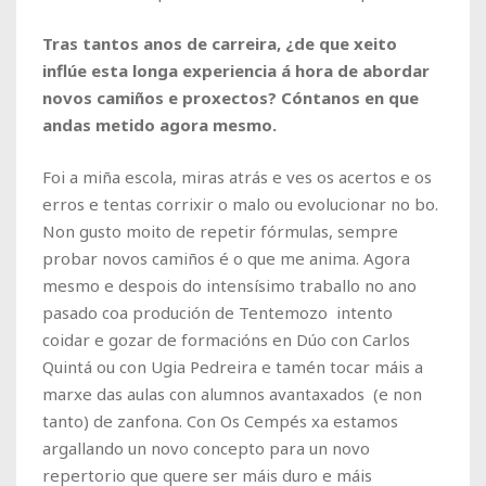
Tras tantos anos de carreira, ¿de que xeito
inflúe esta longa experiencia á hora de abordar
novos camiños e proxectos? Cóntanos en que
andas metido agora mesmo.
Foi a miña escola, miras atrás e ves os acertos e os
erros e tentas corrixir o malo ou evolucionar no bo.
Non gusto moito de repetir fórmulas, sempre
probar novos camiños é o que me anima. Agora
mesmo e despois do intensísimo traballo no ano
pasado coa produción de Tentemozo intento
coidar e gozar de formacións en Dúo con Carlos
Quintá ou con Ugia Pedreira e tamén tocar máis a
marxe das aulas con alumnos avantaxados (e non
tanto) de zanfona. Con Os Cempés xa estamos
argallando un novo concepto para un novo
repertorio que quere ser máis duro e máis