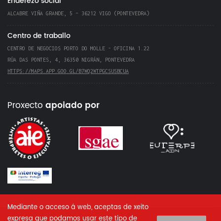
Enderezo social
ALCABRE VIÑA GRANDE, 5 – 36212 VIGO (PONTEVEDRA)
Centro de traballo
CENTRO DE NEGOCIOS PORTO DO MOLLE - OFICINA 1.22
RÚA DAS PONTES, 4, 36350 NIGRÁN, PONTEVEDRA
HTTPS://MAPS.APP.GOO.GL/B7WQ2WTPGCSUSBCUA
Proxecto
apoiado por
Mediante o acceso á web, aceptas de xeito
expresa que podamos usar este tipo de