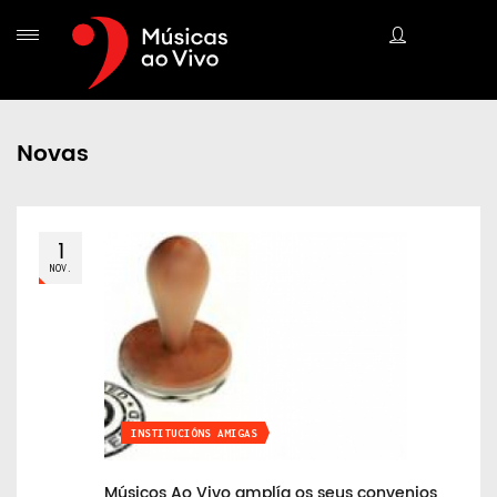
Novas
1
NOV.
INSTITUCIÓNS AMIGAS
Músicos Ao Vivo amplía os seus convenios