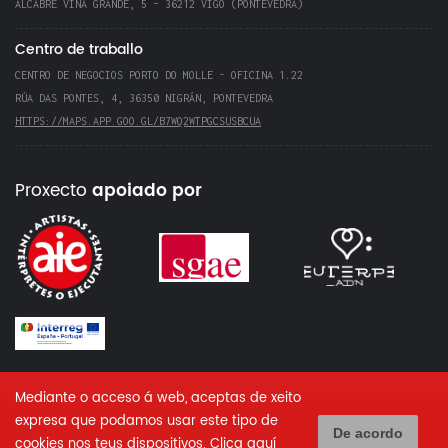
ALCABRE VIÑA GRANDE, 5 – 36212 VIGO (PONTEVEDRA)
Centro de traballo
CENTRO DE NEGOCIOS PORTO DO MOLLE - OFICINA 1.22
RÚA DAS PONTES, 4, 36350 NIGRÁN, PONTEVEDRA
HTTPS://MAPS.APP.GOO.GL/B7WQ2WTPGCSUSBCUA
Proxecto
apoiado por
Mediante o acceso á web, aceptas de xeito
expresa que podamos usar este tipo de
De acordo
cookies nos teus dispositivos.
Clica aquí