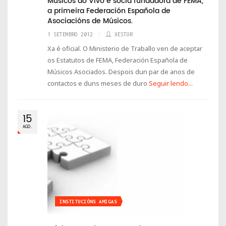
Músicos ao Vivo é socia fundadora de FEMA,
a primeira Federación Española de
Asociacións de Músicos.
1 SETEMBRO 2012
XESTOR
Xa é oficial. O Ministerio de Traballo ven de aceptar
os Estatutos de FEMA, Federación Española de
Músicos Asociados. Despois dun par de anos de
contactos e duns meses de duro
Seguir lendo...
15
AGO.
INSTITUCIÓNS AMIGAS