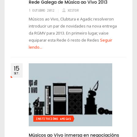
Rede Galega de Música ao Vivo 2013
1 OUTUBRO 2012
XESTOR
Músicos ao Vivo, Clubtura e Agadic resolveron
introducir un par de novidades na nova entrega
da RGMV para 2013. En primeiro lugar, vaise
equiparar esta Rede ó resto de Redes
Seguir
lendo...
15
SET.
INSTITUCIÓNS AMIGAS
Músicos ao Vivo inmersa en negociacións